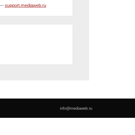
и —
support.mediaweb.ru
info@mediaweb.ru