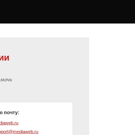
ии
омочь
ю почту:
iaweb.ru
pport@mediaweb.ru